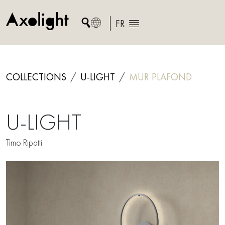
Skip
to
FR
content
COLLECTIONS
U-LIGHT
MUR
PLAFOND
U-LIGHT
Timo Ripatti