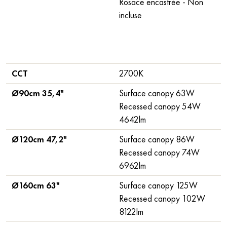
Rosace encastrée - Non
incluse
CCT
2700K
Ø90cm 35,4"
Surface canopy 63W
Recessed canopy 54W
4642lm
Ø120cm 47,2"
Surface canopy 86W
Recessed canopy 74W
6962lm
Ø160cm 63"
Surface canopy 125W
Recessed canopy 102W
8122lm