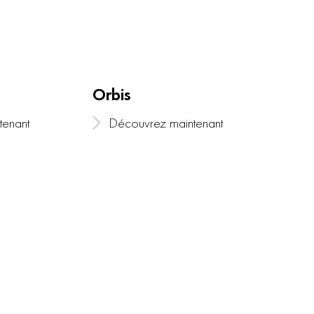
Orbis
tenant
Découvrez maintenant
Ped
Dé