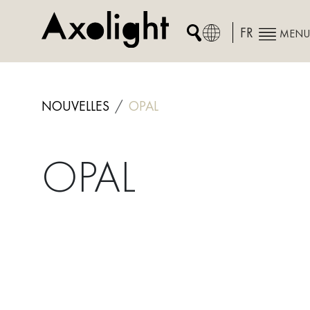
Skip
to
FR
MENU
content
NOUVELLES
OPAL
OPAL