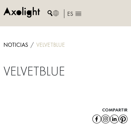
Skip
to
ES
content
NOTICIAS
VELVETBLUE
VELVETBLUE
COMPARTIR